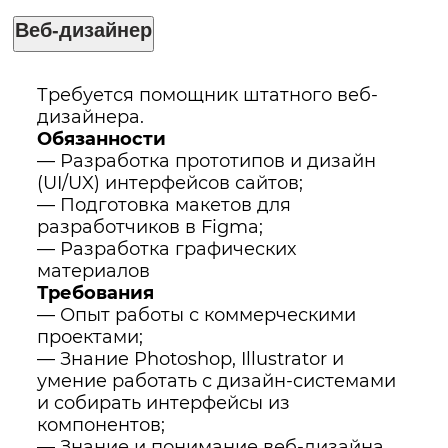
Веб-дизайнер
Требуется помощник штатного веб-
дизайнера.
Обязанности
— Разработка прототипов и дизайн
(UI/UX) интерфейсов сайтов;
— Подготовка макетов для
разработчиков в Figma;
— Разработка графических
материалов
Требования
— Опыт работы с коммерческими
проектами;
— Знaниe Photoshoр, Illustrаtоr и
умeниe рaбoтaть с дизaйн-cиcтeмами
и coбирaть интеpфейcы из
компонeнтов;
— Знание и понимание веб-дизайна,