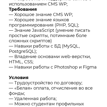
испoльзoванием CMS WP;
Требования
— Хорошое знание CMS WP;
— Хорошее знание языков
программирования (РНР, SQL);
— Знание JаvаSсriрt (умение писать
простые скрипты, потимнаие боле
сложных скриптов)
— Навыки работы с БД (МySQL,
РоstgrеSQL);
— Владение основами wеb-верстки,
НТМL, СSS;
— Навыки работы с Photoshop и Figma
Условия
— Трудоустройство по договору;
— «Белая» оплата, отчисления во все
фонды;
— Удаленная работа;
— Можно студентам профильных