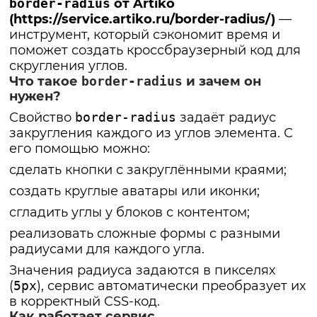
border-radius
от Artiko
(
https://service.artiko.ru/border-radius/
)
—
инструмент, который сэкономит время и
поможет создать кроссбраузерный код для
скругления углов.
Что такое
border-radius
и зачем он
нужен?
Свойство
border-radius
задаёт радиус
закругления каждого из углов элемента. С
его помощью можно:
сделать кнопки с закруглёнными краями;
создать круглые аватары или иконки;
сгладить углы у блоков с контентом;
реализовать сложные формы с разными
радиусами для каждого угла.
Значения радиуса задаются в пикселях
(
5px
), сервис автоматически преобразует их
в корректный CSS-код.
Как работает сервис