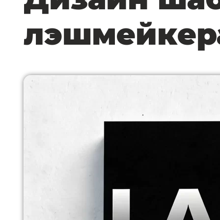
лэшмейкер