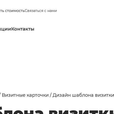
ать стоимость
Связаться с нами
кции
Контакты
/
Визитные карточки
/
Дизайн шаблона визитки
лона визитк