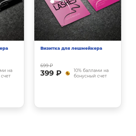
Распродажа!
ера
Визитка для лешмейкера
699 ₽
ми на
10% баллами на
399 ₽
 счет
бонусный счет
и
Выберите опции