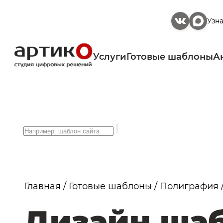
Узн
Услуги
Готовые шаблоны
А
Search
for:
Главная
/
Готовые шаблоны
/
Полиграфия
Дизайн шаб