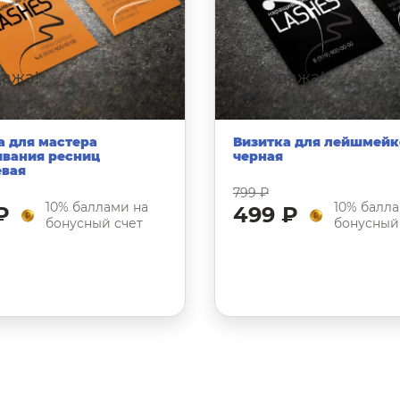
ажа!
Распродажа!
а для мастера
Визитка для лейшмейк
вания ресниц
черная
вая
799 ₽
10% баллами на
10% балла
₽
499 ₽
бонусный счет
бонусный
Выберите опции
Выберите опци