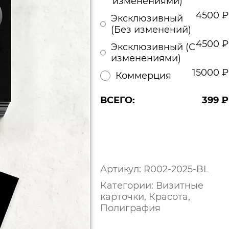
изменениями)
4500
₽
Эксклюзивный
(Без изменений)
4500
₽
Эксклюзивный (С
изменениями)
15000
₽
Коммерция
ВСЕГО:
399
₽
Количество
товара
ОФОРМИТЬ ЗАКАЗ
Дизайн
шаблона
визитки
Артикул:
R002-2025-BL
для
Категории:
Визитные
лэшмейкера
карточки
,
Красота
,
черный
Полиграфия