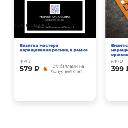
Распродажа!
Распрод
Визитка мастера
Визитк
наращивания ресниц в рамке
наращи
оранже
999 ₽
699 ₽
10% баллами на
579 ₽
399 
бонусный счет
Выберите опции