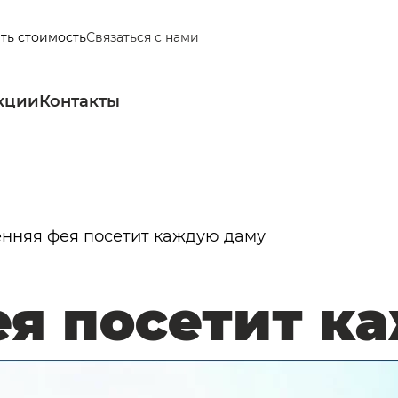
ать стоимость
Связаться с нами
кции
Контакты
нняя фея посетит каждую даму
ея посетит к